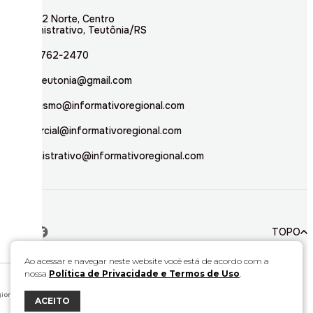
Rua 02 Norte, Centro
Administrativo, Teutônia/RS
(51) 3762-2470
inforteutonia@gmail.com
jornalismo@informativoregional.com
comercial@informativoregional.com
administrativo@informativoregional.com
TOPO
Ao acessar e navegar neste website você está de acordo com a
nossa
Política de Privacidade e Termos de Uso
.
© 2026. Todos direitos reservados a Informativo Regional.
Este material não pode ser publicado, transmitido por broadcast, reescrito ou
redistribuído sem autorização.
ional.
ACEITO
Desenvolvido por
Bravo Interativa.