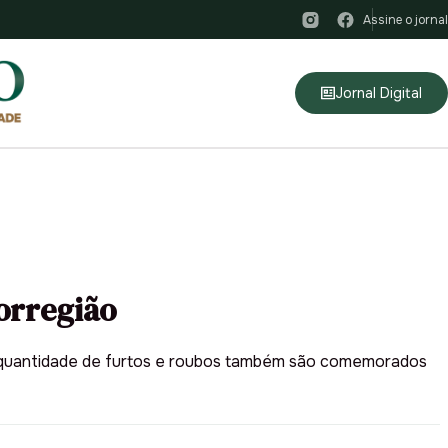
Assine o jornal
Jornal Digital
orregião
na quantidade de furtos e roubos também são comemorados