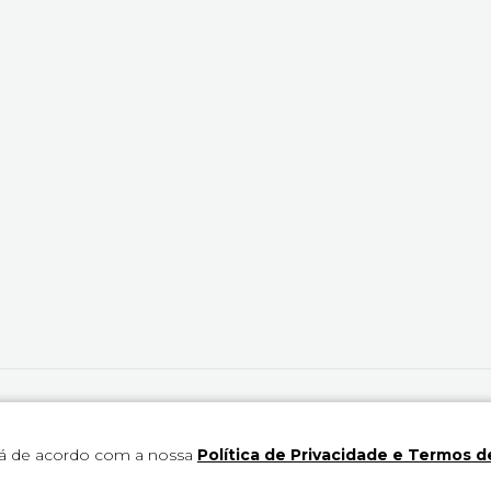
u redistribuído sem autorização.
tá de acordo com a nossa
Política de Privacidade e Termos d