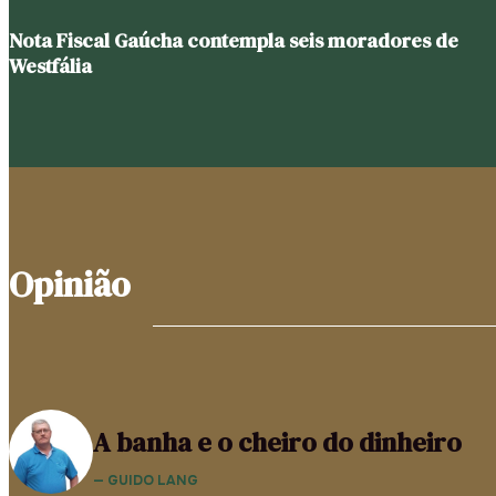
Nota Fiscal Gaúcha contempla seis moradores de
Westfália
Opinião
A banha e o cheiro do dinheiro
— GUIDO LANG