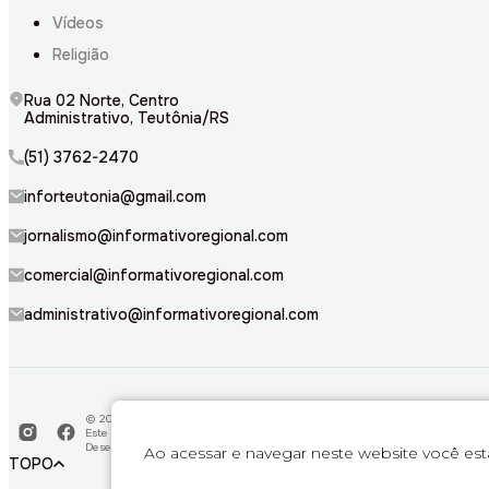
Vídeos
Religião
Rua 02 Norte, Centro
Administrativo, Teutônia/RS
(51) 3762-2470
inforteutonia@gmail.com
jornalismo@informativoregional.com
comercial@informativoregional.com
administrativo@informativoregional.com
© 2026. Todos direitos reservados a Informativo Regional.
Este material não pode ser publicado, transmitido por broadcast, reescrito o
Desenvolvido por
Bravo Interativa.
Ao acessar e navegar neste website você es
TOPO