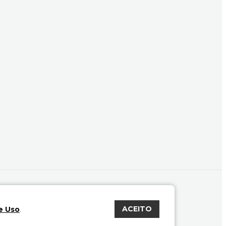
ACEITO
e Uso
.