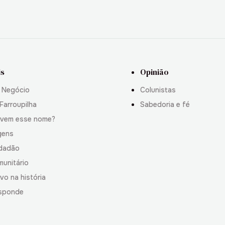
is
Opinião
 Negócio
Colunistas
Farroupilha
Sabedoria e fé
 vem esse nome?
gens
idadão
munitário
vo na história
sponde