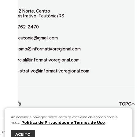
Rua 02 Norte, Centro
Administrativo, Teutônia/RS
(51) 3762-2470
inforteutonia@gmail.com
jornalismo@informativoregional.com
comercial@informativoregional.com
administrativo@informativoregional.com
TOPO
Ao acessar e navegar neste website você está de acordo com a
nossa
Política de Privacidade e Termos de Uso
.
© 2026. Todos direitos reservados a Informativo Regional.
Este material não pode ser publicado, transmitido por broadcast, reescrito ou
redistribuído sem autorização.
ional.
ACEITO
Desenvolvido por
Bravo Interativa.