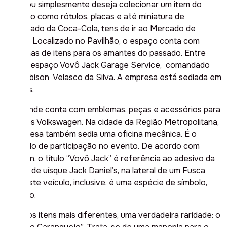
peça, ou simplesmente deseja colecionar um item do
passado como rótulos, placas e até miniatura de
engradado da Coca-Cola, tens de ir ao Mercado de
Pulgas. Localizado no Pavilhão, o espaço conta com
centenas de itens para os amantes do passado. Entre
eles, o espaço Vovô Jack Garage Service, comandado
por Robison Velasco da Silva. A empresa está sediada em
Canoas.
O estande conta com emblemas, peças e acessórios para
veículos Volkswagen. Na cidade da Região Metropolitana,
a empresa também sedia uma oficina mecânica. É o
segundo de participação no evento. De acordo com
Robison, o título “Vovô Jack” é referência ao adesivo da
marca de uísque Jack Daniel’s, na lateral de um Fusca
Azul. Este veículo, inclusive, é uma espécie de símbolo,
amuleto.
Entre os itens mais diferentes, uma verdadeira raridade: o