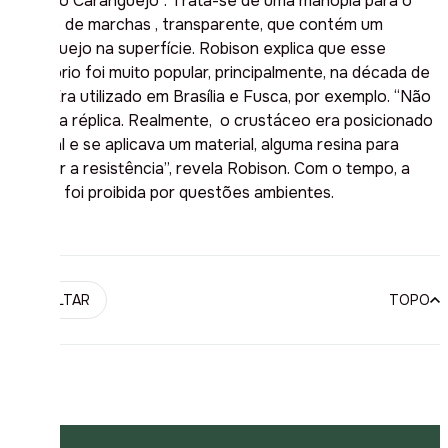
“Câmbio Caranguejo”. Trata-se de uma manopla para o
câmbio de marchas , transparente, que contém um
caranguejo na superfície. Robison explica que esse
acessório foi muito popular, principalmente, na década de
1970. Era utilizado em Brasília e Fusca, por exemplo. “Não
era uma réplica. Realmente, o crustáceo era posicionado
no local e se aplicava um material, alguma resina para
garantir a resistência”, revela Robison. Com o tempo, a
prática foi proibida por questões ambientes.
VOLTAR
TOPO