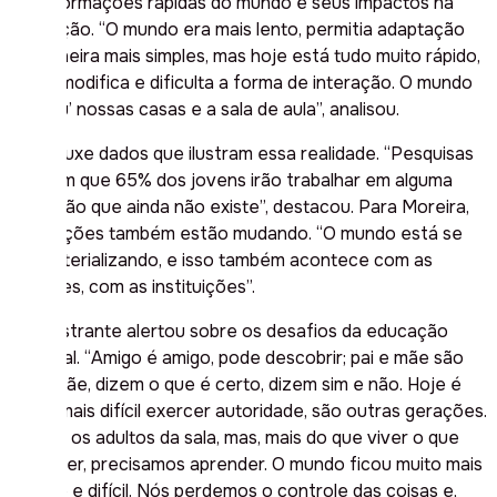
transformações rápidas do mundo e seus impactos na
educação. “O mundo era mais lento, permitia adaptação
de maneira mais simples, mas hoje está tudo muito rápido,
o que modifica e dificulta a forma de interação. O mundo
‘invadiu’ nossas casas e a sala de aula”, analisou.
Ele trouxe dados que ilustram essa realidade. “Pesquisas
revelam que 65% dos jovens irão trabalhar em alguma
profissão que ainda não existe”, destacou. Para Moreira,
as relações também estão mudando. “O mundo está se
desmaterializando, e isso também acontece com as
relações, com as instituições”.
O palestrante alertou sobre os desafios da educação
parental. “Amigo é amigo, pode descobrir; pai e mãe são
pai e mãe, dizem o que é certo, dizem sim e não. Hoje é
muito mais difícil exercer autoridade, são outras gerações.
Somos os adultos da sala, mas, mais do que viver o que
aprender, precisamos aprender. O mundo ficou muito mais
incerto e difícil. Nós perdemos o controle das coisas e,