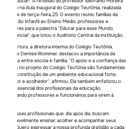
criar, educar!” A reflexão do professor Idelfrânio Moreira
marcou na Aula Inaugural do Colégio Teutônia, realizada
na noite de terça-feira,25. O evento reuniu famílias da
Educação Infantil ao Ensino Médio, professores e
monitores para a palestra “Educar para esse Mundo
Exponencial”, que lotou o Auditório Central da instituição.
Na abertura, a diretora interina do Colégio Teutônia,
Fabiane Dentee Wommer, destacou a importância da
parceria entre escola e família. “O apoio e a confiança das
famílias no projeto do Colégio Teutônia são fundamentais
para a construção de um ambiente educacional forte,
inovador e acolhedor”, afirmou. Ela também enfatizou o
papel essencial dos profissionais da educação,
convidando professores e funcionários para virem à
frente.
“São esses profissionais que, dia após dia, buscam
incansavelmente ensinar, acolher e acompanhar seus
filhos. Quero expressar a nossa profunda gratidão a cada