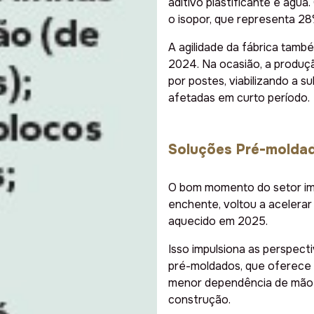
aditivo plastificante e água
o isopor, que representa 2
A agilidade da fábrica tam
2024. Na ocasião, a produç
por postes, viabilizando a su
afetadas em curto período.
Soluções Pré-molda
O bom momento do setor imo
enchente, voltou a acelera
aquecido em 2025.
Isso impulsiona as perspec
pré-moldados, que oferece
menor dependência de mão d
construção.