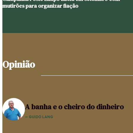
mutirões para organizar fiação
Opinião
A banha e o cheiro do dinheiro
— GUIDO LANG