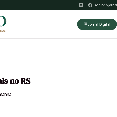
Assine o jornal
Jornal Digital
ais no RS
amanhã