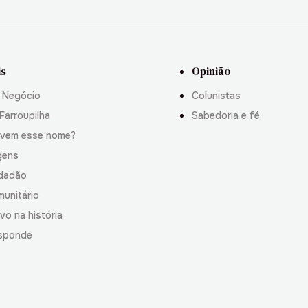
is
Opinião
 Negócio
Colunistas
Farroupilha
Sabedoria e fé
 vem esse nome?
gens
idadão
munitário
vo na história
sponde