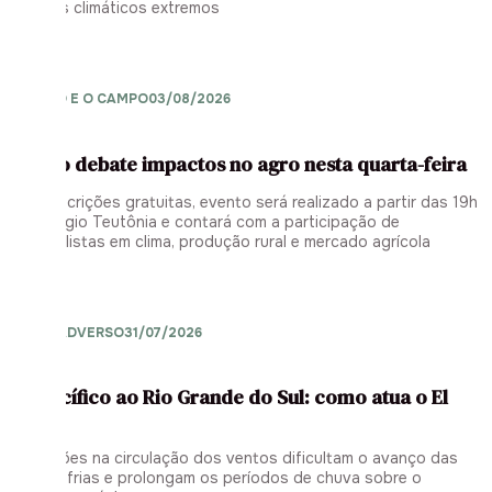
eventos climáticos extremos
EL NIÑO E O CAMPO
03/08/2026
Evento debate impactos no agro nesta quarta-feira
Com inscrições gratuitas, evento será realizado a partir das 19h
no Colégio Teutônia e contará com a participação de
especialistas em clima, produção rural e mercado agrícola
CLIMA ADVERSO
31/07/2026
Do Pacífico ao Rio Grande do Sul: como atua o El
Niño
Alterações na circulação dos ventos dificultam o avanço das
frentes frias e prolongam os períodos de chuva sobre o