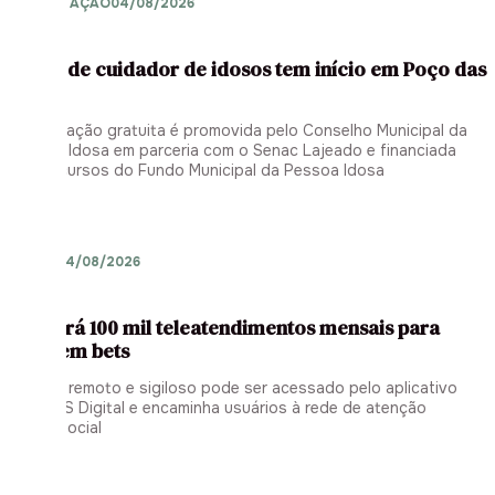
CAPACITAÇÃO
04/08/2026
Curso de cuidador de idosos tem início em Poço das
Antas
Capacitação gratuita é promovida pelo Conselho Municipal da
Pessoa Idosa em parceria com o Senac Lajeado e financiada
com recursos do Fundo Municipal da Pessoa Idosa
SAÚDE
04/08/2026
SUS terá 100 mil teleatendimentos mensais para
vício em bets
Serviço remoto e sigiloso pode ser acessado pelo aplicativo
Meu SUS Digital e encaminha usuários à rede de atenção
psicossocial