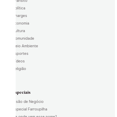
Trânsito
Política
Charges
Economia
Cultura
Comunidade
Meio Ambiente
Esportes
Vídeos
Religião
Especiais
Visão de Negócio
Especial Farroupilha
De onde vem esse nome?