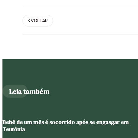
VOLTAR
Leia também
Bebê de um mês é socorrido após se engasgar em
Teutônia