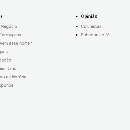
is
Opinião
 Negócio
Colunistas
Farroupilha
Sabedoria e fé
 vem esse nome?
gens
idadão
munitário
vo na história
sponde