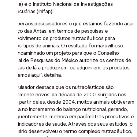
(Cenapa) e o Instituto Nacional de Investigações
Agropecuárias (Inifap).
“Expliquei aos pesquisadores o que estamos fazendo aqui
em Poço das Antas, em termos de pesquisas e
desenvolvimento de produtos nutracêuticos para
diversos tipos de animais. O resultado foi maravilhoso.
Será encaminhado um projeto para que o Conselho
Nacional de Pesquisas do México autorize os centros de
pesquisas de lá a produzirem, ou adquirirem, os produtos
que criamos aqui”, detalha.
O pesquisador destaca que os nutracêuticos são
relativamente novos, da década de 2000, surgidos nos
EUA. A partir deles, desde 2004, muitos animais obtiveram
melhora no incremento do balanço nutricional, gerando,
consequentemente, melhora em parâmetros produtivos e
alguns indicadores de saúde. Através dos seus estudos, o
veterinário desenvolveu o termo complexo nutracêutico,