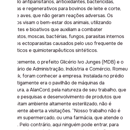
reunindo antiparisitários, antioxidantes, bactericidas,
virucidas e regenerativos para bovinos de leite e corte,
além de aves, que não geram reações adversas. Os
produtos visam o bem-estar dos animais, utilizando
nutrientes e bioativos que auxiliam a combater
carrapatos, moscas, bactérias, fungos, parasitas internos
e outros ectoparasitas causados pelo uso frequente de
antibióticos e quimioterapêuticos sintéticos.
Recentemente, o prefeito Glicério Ivo Junges (MDB) e o
secretário de Administração, Indústria e Comércio, Romeu
Forneck, foram conhecer a empresa. Instalada no prédio
que antigamente era o pavilhão de máquinas da
prefeitura, a AlanCord, pela natureza de seu trabalho, que
envolve pesquisas e desenvolvimento de produtos que
necessitam ambiente altamente esterilizado, não é
comumente aberta a visitações. “Nosso trabalho não é
como um supermercado, ou uma farmácia, que atende o
público. Pelo contrário, aqui ninguém pode entrar, para