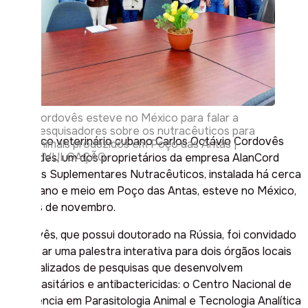
Cordovês esteve no México para falar a
pesquisadores sobre os nutracêuticos para
O médico veterinário cubano Carlos Octávio Cordovês
animais produzidos em Poço das Antas |
DIVULGAÇÃO
Cespedes, um dos proprietários da empresa AlanCord
Aditivos Suplementares Nutracêuticos, instalada há cerca
de um ano e meio em Poço das Antas, esteve no México,
no mês de novembro.
Cordovês, que possui doutorado na Rússia, foi convidado
a realizar uma palestra interativa para dois órgãos locais
especializados de pesquisas que desenvolvem
antiparasitários e antibactericidas: o Centro Nacional de
Referência em Parasitologia Animal e Tecnologia Analítica