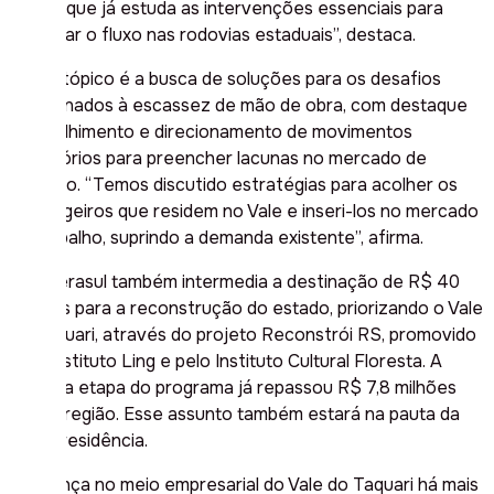
tempo que já estuda as intervenções essenciais para
melhorar o fluxo nas rodovias estaduais”, destaca.
Outro tópico é a busca de soluções para os desafios
relacionados à escassez de mão de obra, com destaque
ao acolhimento e direcionamento de movimentos
migratórios para preencher lacunas no mercado de
trabalho. “Temos discutido estratégias para acolher os
estrangeiros que residem no Vale e inseri-los no mercado
de trabalho, suprindo a demanda existente”, afirma.
A Federasul também intermedia a destinação de R$ 40
milhões para a reconstrução do estado, priorizando o Vale
do Taquari, através do projeto Reconstrói RS, promovido
pelo Instituto Ling e pelo Instituto Cultural Floresta. A
primeira etapa do programa já repassou R$ 7,8 milhões
para a região. Esse assunto também estará na pauta da
vice-presidência.
Liderança no meio empresarial do Vale do Taquari há mais