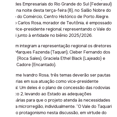
Entidades Empresariais do Rio Grande do Sul (Federasul)
ocorre na noite desta terça-feira (8), no Salão Nobre do
Palácio do Comércio, Centro Histórico de Porto Alegre.
Ivandro Carlos Rosa, morador de Teutônia, é empossado
como vice-presidente regional, representando o Vale do
Taquari junto à entidade no biênio 2025/2026.
Também integram a representação regional os diretores
César Marques Fazenda (Taquari), Cleber Fernando dos
Santos (Roca Sales), Graciela Ethel Black (Lajeado) e
Raquel Cadore (Encantado).
Conforme Ivandro Rosa, três temas deverão ser pautas
prioritárias em sua atuação como vice-presidente
regional. Um deles é o plano de concessão das rodovias
do Bloco 2, levando ao Estado as adequações
necessárias para que o projeto atenda às necessidades
de cada microrregião, individualmente. “O Vale do Taquari
tem tido protagonismo nesta discussão, em virtude do