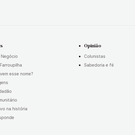
is
Opinião
 Negócio
Colunistas
Farroupilha
Sabedoria e fé
 vem esse nome?
gens
idadão
munitário
vo na história
sponde