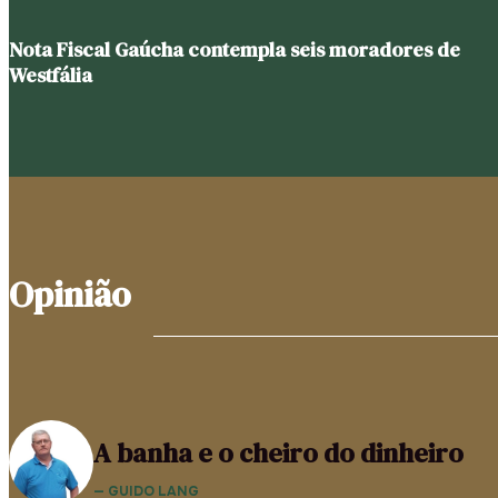
Nota Fiscal Gaúcha contempla seis moradores de
Westfália
Opinião
A banha e o cheiro do dinheiro
— GUIDO LANG