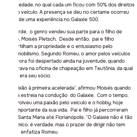
de sociedade, no qual cada um ficou com 50% dos direitos
sobre o veículo. A presença se deu no certame ocorreu
depois de uma experiência no Galaxie 500.
Mais tarde, o genro vendeu sua parte para o filho de
Aloysio, Moisés Pletsch. Desde então, pai e filho
compartilham a propriedade e o entusiasmo pelo
antigomobilismo. Segundo Romeu, o amor pelos veículos
de outrora foi despertado ainda na juventude, quando
manobrava na oficina de chapeação em Teutônia, da qual
seu pai era seu sócio.
“Foi paixão à primeira acelerada”, afirmou Moisés quando
fez sua estreia na condução do Galaxie. Com o tempo,
desenvolveu uma paixão pelo veículo e o hobby, hoje
parte importante da sua vida. Pai e filho já percorreram
desde Santa Maria até Florianópolis. “O Galaxie não é tão
econômico, é verdade, mas o prazer de dirigir não tem
preço”, enfatiza Romeu.