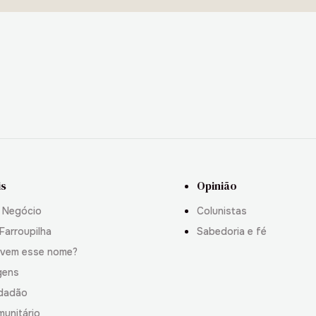
is
Opinião
 Negócio
Colunistas
Farroupilha
Sabedoria e fé
 vem esse nome?
gens
idadão
munitário