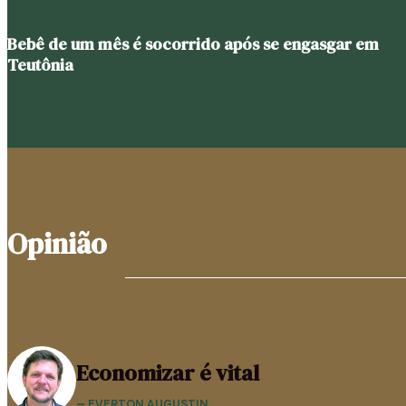
Bebê de um mês é socorrido após se engasgar em
Teutônia
Opinião
Economizar é vital
— EVERTON AUGUSTIN