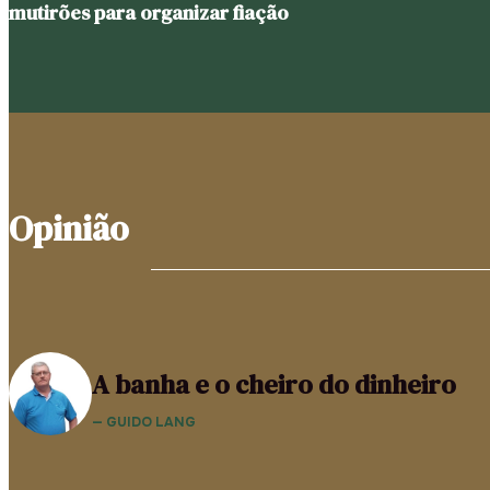
mutirões para organizar fiação
Opinião
A banha e o cheiro do dinheiro
— GUIDO LANG