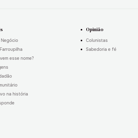
is
Opinião
 Negócio
Colunistas
Farroupilha
Sabedoria e fé
 vem esse nome?
gens
idadão
munitário
vo na história
sponde