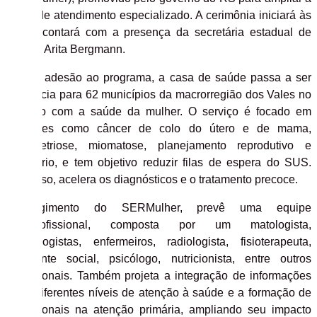
oferta de atendimento especializado. A cerimônia iniciará às
15h e contará com a presença da secretária estadual de
Saúde, Arita Bergmann.
Com a adesão ao programa, a
casa de saúde
passa a ser
referência para 62 municípios da
macror
região
dos Vales
no
cuidado com a saúde da mulher. O serviço é focado em
situações como câncer de colo do útero e de mama,
endometriose, miomatose, planejamento reprodutivo e
climatério, e tem objetivo reduzir filas de espera do SUS.
Com isso,
acelera os diagnósticos e o tratamento precoce.
O regimento do SERMulher, prevê uma equipe
multiprofissional, composta por um matologista,
ginecologistas, enfermeiros, radiologista, fisioterapeuta,
assistente social, psicólogo, nutricionista, entre outros
profissionais. Também projeta a integração de informações
entre diferentes níveis de atenção à saúde e a formação de
profissionais na atenção primária, ampliando seu impacto