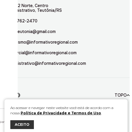
Rua 02 Norte, Centro
Administrativo, Teutônia/RS
(51) 3762-2470
inforteutonia@gmail.com
jornalismo@informativoregional.com
comercial@informativoregional.com
administrativo@informativoregional.com
TOPO
Ao acessar e navegar neste website você está de acordo com a
nossa
Política de Privacidade e Termos de Uso
.
© 2026. Todos direitos reservados a Informativo Regional.
Este material não pode ser publicado, transmitido por broadcast, reescrito ou
redistribuído sem autorização.
ional.
ACEITO
Desenvolvido por
Bravo Interativa.