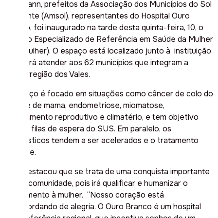
Bergmann, prefeitos da Associação dos Municípios do Sol
Nascente (Amsol), representantes do Hospital Ouro
Branco, foi inaugurado na tarde desta quinta-feira, 10, o
Serviço Especializado de Referência em Saúde da Mulher
(SERMulher). O espaço está localizado junto à instituição
e deverá atender aos 62 municípios que integram a
macrorregião dos Vales.
O serviço é focado em situações como câncer de colo do
útero e de mama, endometriose, miomatose,
planejamento reprodutivo e climatério, e tem objetivo
reduzir filas de espera do SUS. Em paralelo, os
diagnósticos tendem a ser acelerados e o tratamento
precoce.
Arita destacou que se trata de uma conquista importante
para a comunidade, pois irá qualificar e humanizar o
atendimento à mulher. “Nosso coração está
transbordando de alegria. O Ouro Branco é um hospital