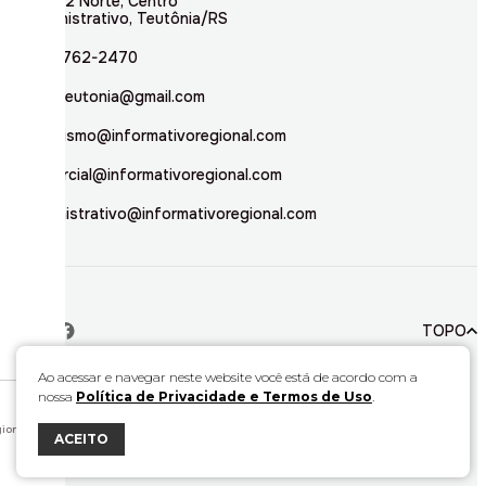
Rua 02 Norte, Centro
Administrativo, Teutônia/RS
(51) 3762-2470
inforteutonia@gmail.com
jornalismo@informativoregional.com
comercial@informativoregional.com
administrativo@informativoregional.com
TOPO
Ao acessar e navegar neste website você está de acordo com a
nossa
Política de Privacidade e Termos de Uso
.
© 2026. Todos direitos reservados a Informativo Regional.
Este material não pode ser publicado, transmitido por broadcast, reescrito ou
redistribuído sem autorização.
ional.
ACEITO
Desenvolvido por
Bravo Interativa.