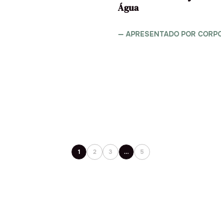
Água
ISTA
— APRESENTADO POR CORPO
LEIA A ENTREVISTA
1
2
3
…
5