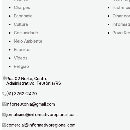
Charges
Ilustre c
Economia
Olhar co
Cultura
Informati
Comunidade
Povo Re
Meio Ambiente
Esportes
Vídeos
Religião
Rua 02 Norte, Centro
Administrativo, Teutônia/RS
(51) 3762-2470
inforteutonia@gmail.com
jornalismo@informativoregional.com
comercial@informativoregional.com