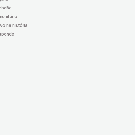
idadão
munitário
vo na história
sponde