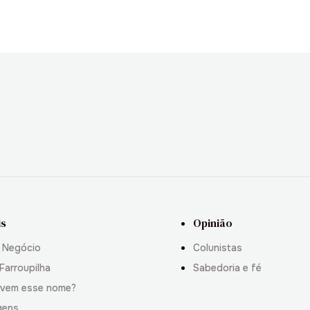
is
Opinião
 Negócio
Colunistas
Farroupilha
Sabedoria e fé
 vem esse nome?
gens