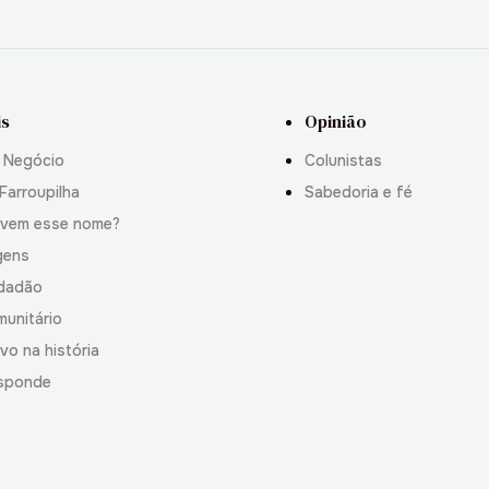
is
Opinião
 Negócio
Colunistas
Farroupilha
Sabedoria e fé
 vem esse nome?
gens
idadão
munitário
vo na história
sponde