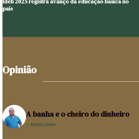
Ideb 2025 registra avanço da educação básica no
país
Opinião
A banha e o cheiro do dinheiro
— GUIDO LANG