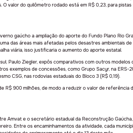
 O valor do quilômetro rodado está em R$ 0,23, para pistas 
governo gaúcho a ampliação do aporte do Fundo Plano Rio Gran
oi uma das áreas mais afetadas pelos desastres ambientais 
a viária, isso justificaria o aumento do aporte estatal.
nsul, Paulo Ziegler, expôs comparativos com outros modelos 
tros exemplos de concessões, como Grupo Sacyr, na ERS-287 
mesmo CSG, nas rodovias estaduais do Bloco 3 (R$ 0,19).
 R$ 900 milhões, de modo a reduzir o valor de referência da t
ntre Amvat e o secretário estadual da Reconstrução Gaúcha
eiro. Entre os encaminhamentos da atividade, cada municípi