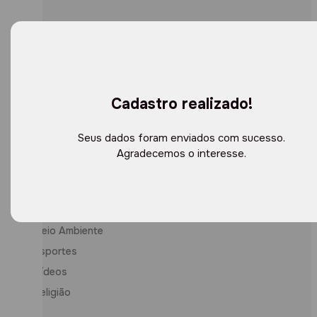
Notícias
Geral
Polícia
Cadastro realizado!
Trânsito
Política
Seus dados foram enviados com sucesso.
Charges
Agradecemos o interesse.
Economia
Cultura
Comunidade
Meio Ambiente
Esportes
Vídeos
Religião