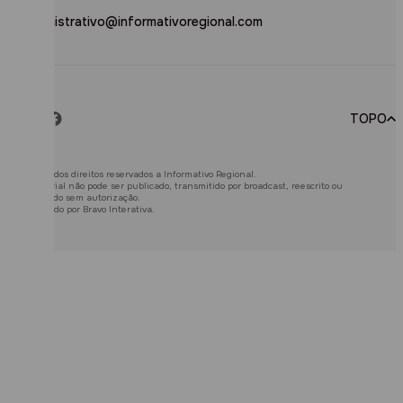
administrativo@informativoregional.com
TOPO
© 2026. Todos direitos reservados a Informativo Regional.
Este material não pode ser publicado, transmitido por broadcast, reescrito ou
redistribuído sem autorização.
Desenvolvido por
Bravo Interativa.