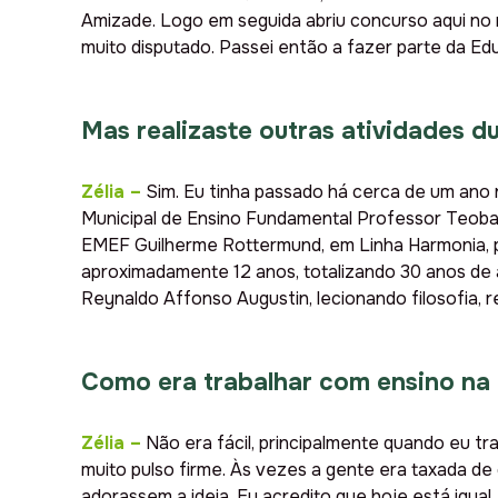
Amizade. Logo em seguida abriu concurso aqui no 
muito disputado. Passei então a fazer parte da Ed
Mas realizaste outras atividades d
Zélia
–
Sim. Eu tinha passado há cerca de um ano n
Municipal de Ensino Fundamental Professor Teobald
EMEF Guilherme Rottermund, em Linha Harmonia, p
aproximadamente 12 anos, totalizando 30 anos de 
Reynaldo Affonso Augustin, lecionando filosofia, r
Como era trabalhar com ensino na 
Zélia
–
Não era fácil, principalmente quando eu tr
muito pulso firme. Às vezes a gente era taxada de
adorassem a ideia. Eu acredito que hoje está igua