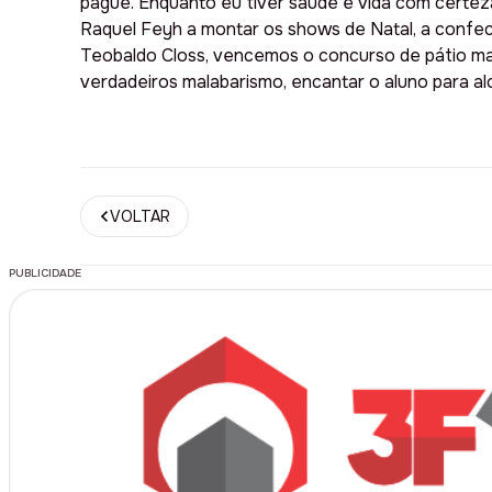
pague. Enquanto eu tiver saúde e vida com certe
Raquel Feyh a montar os shows de Natal, a confecci
Teobaldo Closs, vencemos o concurso de pátio mai
verdadeiros malabarismo, encantar o aluno para al
VOLTAR
PUBLICIDADE
PUBLICIDADE