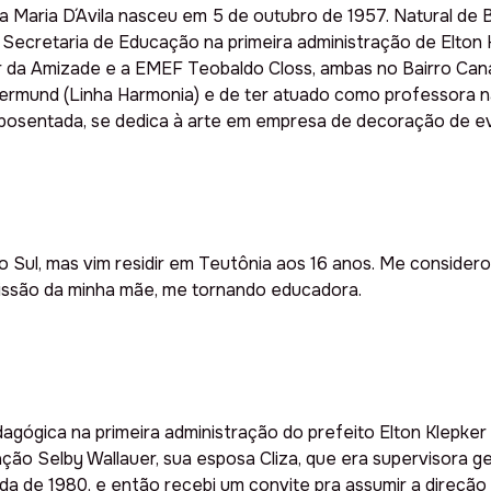
ia Maria D´Avila nasceu em 5 de outubro de 1957. Natural de 
ecretaria de Educação na primeira administração de Elton K
Lar da Amizade e a EMEF Teobaldo Closs, ambas no Bairro Can
ermund (Linha Harmonia) e de ter atuado como professora n
posentada, se dedica à arte em empresa de decoração de e
 Sul, mas vim residir em Teutônia aos 16 anos. Me considero
fissão da minha mãe, me tornando educadora.
dagógica na primeira administração do prefeito Elton Klepker
ão Selby Wallauer, sua esposa Cliza, que era supervisora ger
 de 1980, e então recebi um convite pra assumir a direção 