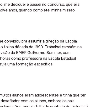
o, me dediquei e passei no concurso, que era
 nove anos, quando completei minha missão.
me convidou pra assumir a direção da Escola
so foi na década de 1990. Trabalhei também na
pervisão da EMEF Guilherme Sommer, com
0 horas como professora na Escola Estadual
 havia uma formação específica.
 Muitos alunos eram adolescentes e tinha que ter
o desafiador com os alunos, embora os pais
reclamações, aquela falta de vontade de estudar à