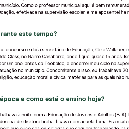
município. Como o professor municipal aqui é bem remunerad
ucação, efetivada na supervisão escolar, e me aposentei há
urante este tempo?
o concurso e daí a secretária de Educação, Cliza Wallauer, 
o Closs, no Bairro Canabarro, onde fiquei quase 15 anos. Is
or um ano, antes da Teobaldo, e encerrei meu ciclo na su
atuação no município. Concomitante a isso, eu trabalhava 2
eligião, educação moral e cívica, matérias para as quais não
época e como está o ensino hoje?
abalhava à noite com a Educação de Jovens e Adultos (EJA).
 durona, de diretora braba, ficava com aquela fama. Era muit
l, pelo que ouço dos ex-colegas que seguem trabalhando, as 