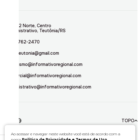
Rua 02 Norte, Centro
Administrativo, Teutônia/RS
(51) 3762-2470
inforteutonia@gmail.com
jornalismo@informativoregional.com
comercial@informativoregional.com
administrativo@informativoregional.com
TOPO
Ao acessar e navegar neste website você está de acordo com a
nossa
Política de Privacidade e Termos de Uso
.
© 2026. Todos direitos reservados a Informativo Regional.