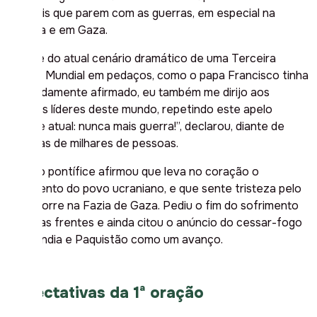
mundiais que parem com as guerras, em especial na
Ucrânia e em Gaza.
“Diante do atual cenário dramático de uma Terceira
Guerra Mundial em pedaços, como o papa Francisco tinha
reiteradamente afirmado, eu também me dirijo aos
grandes líderes deste mundo, repetindo este apelo
sempre atual: nunca mais guerra!”, declarou, diante de
dezenas de milhares de pessoas.
O sumo pontífice afirmou que leva no coração o
sofrimento do povo ucraniano, e que sente tristeza pelo
que ocorre na Fazia de Gaza. Pediu o fim do sofrimento
nas duas frentes e ainda citou o anúncio do cessar-fogo
entre Índia e Paquistão como um avanço.
Expectativas da 1⁠ª oração