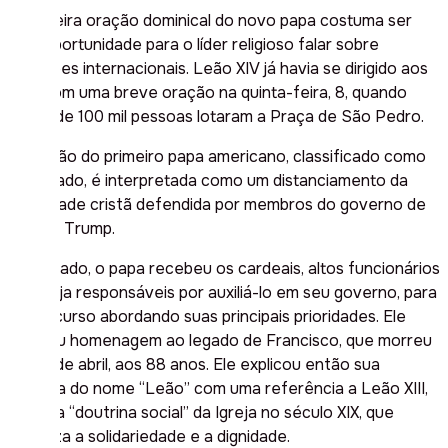
A primeira oração dominical do novo papa costuma ser
uma oportunidade para o líder religioso falar sobre
questões internacionais. Leão XIV já havia se dirigido aos
fiéis com uma breve oração na quinta-feira, 8, quando
cerca de 100 mil pessoas lotaram a Praça de São Pedro.
A eleição do primeiro papa americano, classificado como
moderado, é interpretada como um distanciamento da
identidade cristã defendida por membros do governo de
Donald Trump.
No sábado, o papa recebeu os cardeais, altos funcionários
da Igreja responsáveis ​​por auxiliá-lo em seu governo, para
um discurso abordando suas principais prioridades. Ele
prestou homenagem ao legado de Francisco, que morreu
em 21 de abril, aos 88 anos. Ele explicou então sua
escolha do nome “Leão” com uma referência a Leão XIII,
o pai da “doutrina social” da Igreja no século XIX, que
enfatiza a solidariedade e a dignidade.