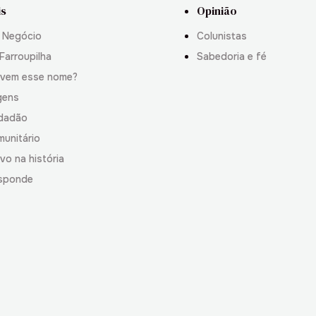
is
Opinião
 Negócio
Colunistas
Farroupilha
Sabedoria e fé
 vem esse nome?
gens
idadão
munitário
vo na história
sponde