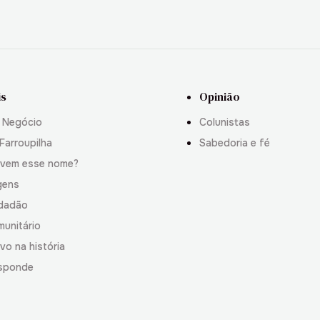
is
Opinião
 Negócio
Colunistas
Farroupilha
Sabedoria e fé
 vem esse nome?
gens
idadão
munitário
vo na história
sponde