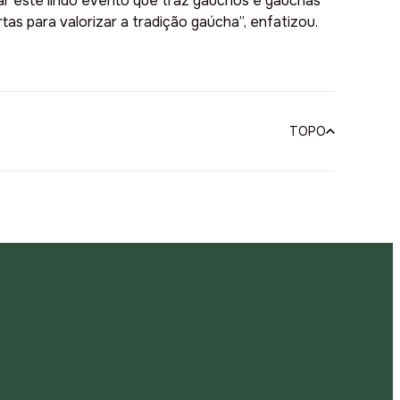
iar este lindo evento que traz gaúchos e gaúchas
s para valorizar a tradição gaúcha”, enfatizou.
TOPO