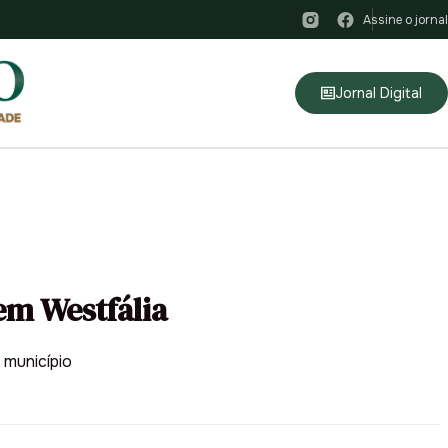
Assine o jornal
Jornal Digital
em Westfália
 município