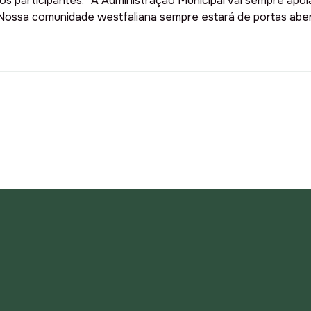
s participantes. “A Administração Municipal vai sempre apo
Nossa comunidade westfaliana sempre estará de portas aberta