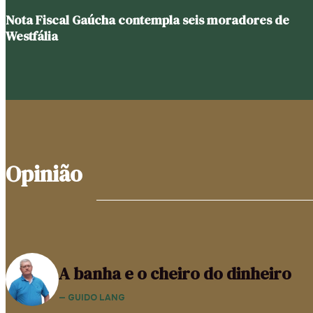
Nota Fiscal Gaúcha contempla seis moradores de
Westfália
Opinião
A banha e o cheiro do dinheiro
— GUIDO LANG