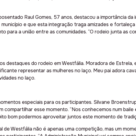
osentado Raul Gomes, 57 anos, destacou a importância da 
unicípio e que esta integração traga amizades e fortaleça a
o para a união entre as comunidades. “O rodeio junta as com
os destaques do rodeio em Westfália. Moradora de Estrela, el
tificante representar as mulheres no laço. Meu pai adora cav
ividades no laço.
entos especiais para os participantes. Silvane Broenstrup,
rem compartilhar esse momento. “Nos conhecemos num baile
ito bom podermos aproveitar juntos este momento de tradiçã
ual de Westfália não é apenas uma competição, mas um momen