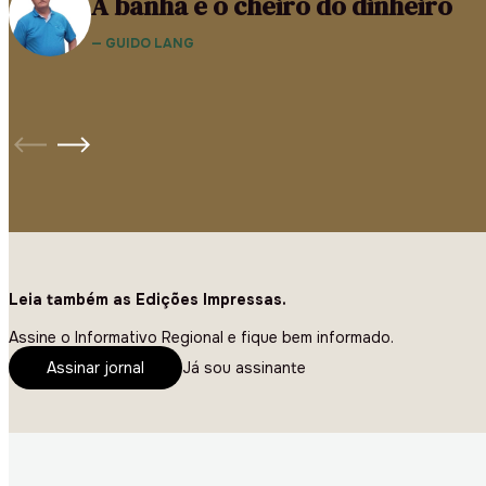
A banha e o cheiro do dinheiro
— GUIDO LANG
Leia também as Edições Impressas.
Assine o Informativo Regional e fique bem informado.
Assinar jornal
Já sou assinante