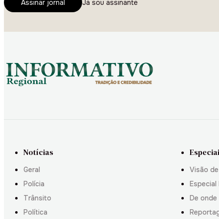
Assinar jornal
Já sou assinante
Notícias
Especia
Geral
Visão de
Polícia
Especial 
Trânsito
De onde
Política
Reporta