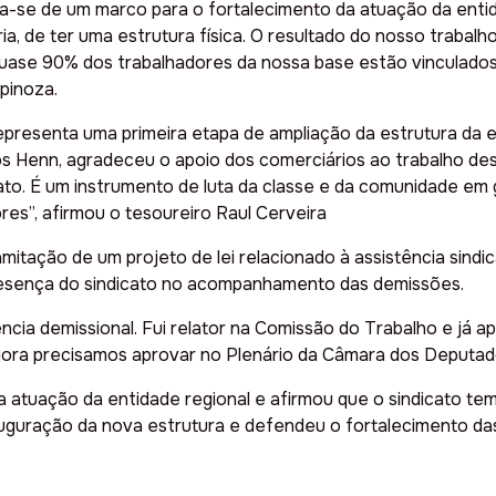
rata-se de um marco para o fortalecimento da atuação da enti
 de ter uma estrutura física. O resultado do nosso trabalho 
se 90% dos trabalhadores da nossa base estão vinculados. 
pinoza.
presenta uma primeira etapa de ampliação da estrutura da en
los Henn, agradeceu o apoio dos comerciários ao trabalho de
cato. É um instrumento de luta da classe e da comunidade em
es”, afirmou o tesoureiro Raul Cerveira
mitação de um projeto de lei relacionado à assistência sind
presença do sindicato no acompanhamento das demissões.
stência demissional. Fui relator na Comissão do Trabalho e já
ora precisamos aprovar no Plenário da Câmara dos Deputado
a atuação da entidade regional e afirmou que o sindicato te
nauguração da nova estrutura e defendeu o fortalecimento da