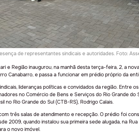
presença de representantes sindicais e autoridades. Foto: A
i e Região inaugurou, na manhã desta terça-feira, 2, a nov
rro Canabarro, e passa a funcionar em prédio próprio da ent
icais, lideranças políticas e convidados da região. Entre os
adores no Comércio de Bens e Serviços do Rio Grande do Su
il no Rio Grande do Sul (CTB-RS), Rodrigo Calais.
om três salas de atendimento e recepção. O prédio foi const
esde 2009, quando instalou sua primeira sede alugada, na R
ra o novo imóvel.