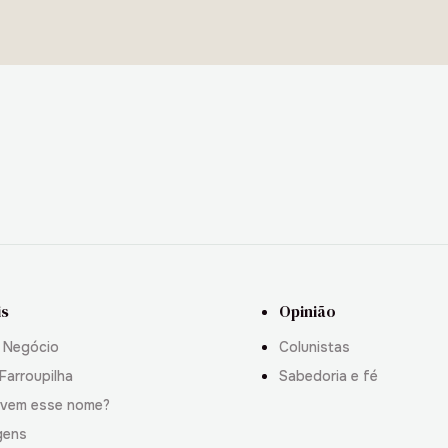
is
Opinião
 Negócio
Colunistas
Farroupilha
Sabedoria e fé
 vem esse nome?
gens