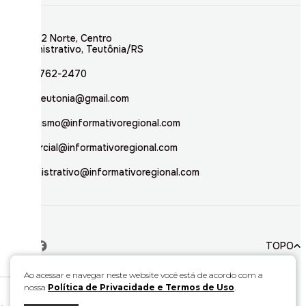
Rua 02 Norte, Centro
Administrativo, Teutônia/RS
(51) 3762-2470
inforteutonia@gmail.com
jornalismo@informativoregional.com
comercial@informativoregional.com
administrativo@informativoregional.com
TOPO
Ao acessar e navegar neste website você está de acordo com a
nossa
Política de Privacidade e Termos de Uso
.
© 2026. Todos direitos reservados a Informativo Regional.
Este material não pode ser publicado, transmitido por broadcast, reescrito ou
redistribuído sem autorização.