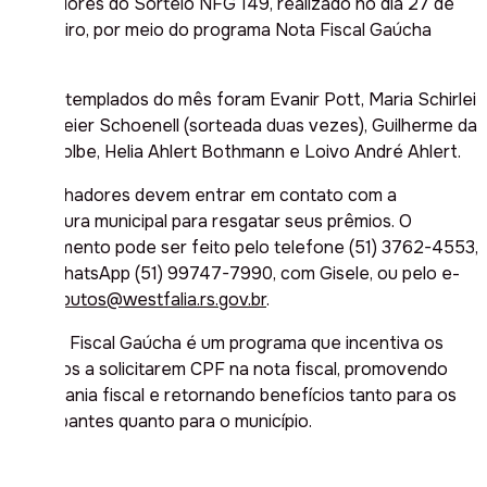
ganhadores do Sorteio NFG 149, realizado no dia 27 de
fevereiro, por meio do programa Nota Fiscal Gaúcha
(NFG).
Os contemplados do mês foram Evanir Pott, Maria Schirlei
Landmeier Schoenell (sorteada duas vezes), Guilherme da
Silva Tolbe, Helia Ahlert Bothmann e Loivo André Ahlert.
Os ganhadores devem entrar em contato com a
prefeitura municipal para resgatar seus prêmios. O
atendimento pode ser feito pelo telefone (51) 3762-4553,
pelo WhatsApp (51) 99747-7990, com Gisele, ou pelo e-
mail
tributos@westfalia.rs.gov.br
.
A Nota Fiscal Gaúcha é um programa que incentiva os
cidadãos a solicitarem CPF na nota fiscal, promovendo
a cidadania fiscal e retornando benefícios tanto para os
participantes quanto para o município.