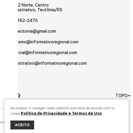
Rua 02 Norte, Centro
Administrativo, Teutônia/RS
(51) 3762-2470
inforteutonia@gmail.com
jornalismo@informativoregional.com
comercial@informativoregional.com
administrativo@informativoregional.com
TOPO
Ao acessar e navegar neste website você está de acordo com a
nossa
Política de Privacidade e Termos de Uso
.
© 2026. Todos direitos reservados a Informativo Regional.
Este material não pode ser publicado, transmitido por broadcast, reescrito ou
redistribuído sem autorização.
ional.
ACEITO
Desenvolvido por
Bravo Interativa.