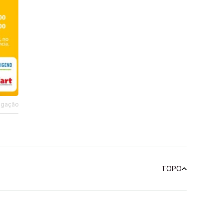
ulgação
TOPO