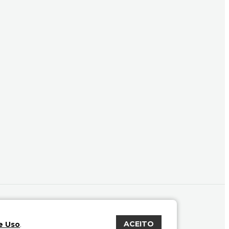
ACEITO
e Uso
.