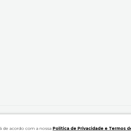
u redistribuído sem autorização.
tá de acordo com a nossa
Política de Privacidade e Termos d