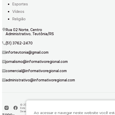
Esportes
Vídeos
Religião
Rua 02 Norte, Centro
Administrativo, Teutônia/RS
(51) 3762-2470
inforteutonia@gmail.com
jornalismo@informativoregional.com
comercial@informativoregional.com
administrativo@informativoregional.com
© 2026. Todos direitos reservados a Informativo Regional.
Este material não pode ser publicado, transmitido por broadcast, reescrito o
Desenvolvido por
Bravo Interativa.
Ao acessar e navegar neste website você es