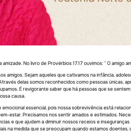
a amizade. No livro de Provérbios 17.17 ouvimos: “ O amigo 
sos amigos. Sejam aqueles que cativamos na infância, adoles
 Através delas somos reconhecidos como pessoas únicas, apr
amos. É revigorante saber que há pessoas que se sentem m
nossa causa.
 emocional essencial, pois nossa sobrevivência está relacio
em-estar. Precisamos nos sentir amados e estimados. Nece
ências e que ajudem a diminuir nossos receios e inseguran
iais na medida que se preocupam quando estamos doentes, d