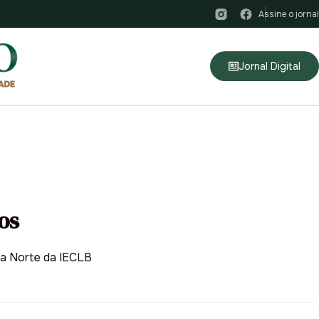
Assine o jornal
Jornal Digital
os
ia Norte da IECLB