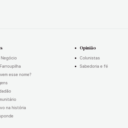
is
Opinião
 Negócio
Colunistas
Farroupilha
Sabedoria e fé
 vem esse nome?
gens
idadão
munitário
vo na história
sponde