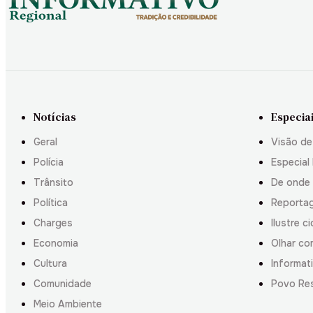
Notícias
Especia
Geral
Visão de
Polícia
Especial 
Trânsito
De onde
Política
Reporta
Charges
Ilustre c
Economia
Olhar co
Cultura
Informati
Comunidade
Povo Re
Meio Ambiente