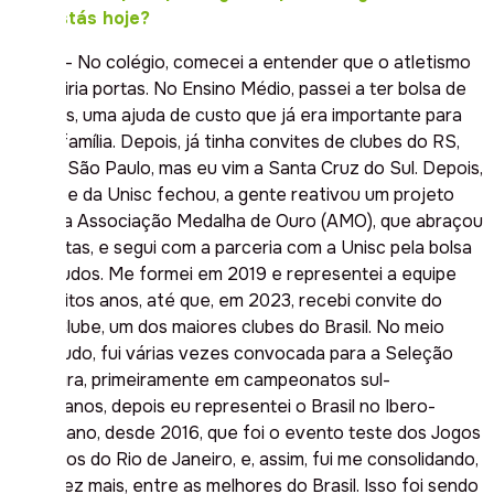
que estás hoje?
Jaque – No colégio, comecei a entender que o atletismo
me abriria portas. No Ensino Médio, passei a ter bolsa de
estudos, uma ajuda de custo que já era importante para
minha família. Depois, já tinha convites de clubes do RS,
até de São Paulo, mas eu vim a Santa Cruz do Sul. Depois,
a equipe da Unisc fechou, a gente reativou um projeto
social, a Associação Medalha de Ouro (AMO), que abraçou
os atletas, e segui com a parceria com a Unisc pela bolsa
de estudos. Me formei em 2019 e representei a equipe
por muitos anos, até que, em 2023, recebi convite do
Praia Clube, um dos maiores clubes do Brasil. No meio
disso tudo, fui várias vezes convocada para a Seleção
Brasileira, primeiramente em campeonatos sul-
americanos, depois eu representei o Brasil no Ibero-
Americano, desde 2016, que foi o evento teste dos Jogos
Olímpicos do Rio de Janeiro, e, assim, fui me consolidando,
cada vez mais, entre as melhores do Brasil. Isso foi sendo