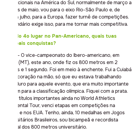
internacionais na América do Sul, normalmente de março a
meados de maio, vou para o eixo Rio-São Paulo e, de
junho a julho, para a Europa, fazer turnê de competições.
O calendário exige isso, para me tornar mais competitiva.
Além do 4o lugar no Pan-Americano, quais tuas
principais conquistas?
Jaque – O vice-campeonato do Ibero-americano, em
Cuiabá (MT), este ano, onde fiz os 800 metros em 2
minutos e 1 segundo. Foi em meio à enchente. Fui a Cuiabá
com o coração na mão, só que eu estava trabalhando
muito duro para aquele evento, que era muito importante
também para a classificação olímpica. Fiquei com a prata.
Obtive títulos importantes ainda no World Athletics
Continental Tour, venci etapas em competições na
Europa e nos EUA. Tenho, ainda, 10 medalhas em Jogos
Universitários Brasileiros, sou bicampeã e recordista
nacional dos 800 metros universitário.