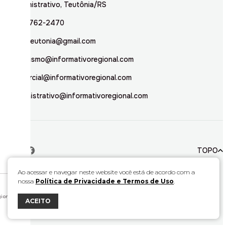
Administrativo, Teutônia/RS
(51) 3762-2470
inforteutonia@gmail.com
jornalismo@informativoregional.com
comercial@informativoregional.com
administrativo@informativoregional.com
TOPO
Ao acessar e navegar neste website você está de acordo com a
nossa
Política de Privacidade e Termos de Uso
.
© 2026. Todos direitos reservados a Informativo Regional.
Este material não pode ser publicado, transmitido por broadcast, reescrito ou
redistribuído sem autorização.
ional.
ACEITO
Desenvolvido por
Bravo Interativa.