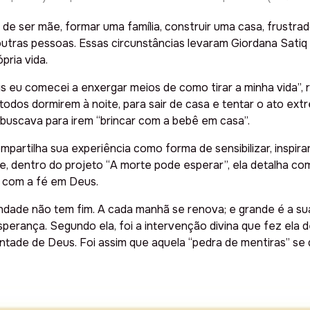
de ser mãe, formar uma família, construir uma casa, frustra
outras pessoas. Essas circunstâncias levaram Giordana Sati
pria vida.
s eu comecei a enxergar meios de como tirar a minha vida”, 
odos dormirem à noite, para sair de casa e tentar o ato ext
 a buscava para irem “brincar com a bebê em casa”.
artilha sua experiência como forma de sensibilizar, inspir
, dentro do projeto “A morte pode esperar”, ela detalha com
, com a fé em Deus.
dade não tem fim. A cada manhã se renova; e grande é a su
esperança. Segundo ela, foi a intervenção divina que fez el
tade de Deus. Foi assim que aquela “pedra de mentiras” se