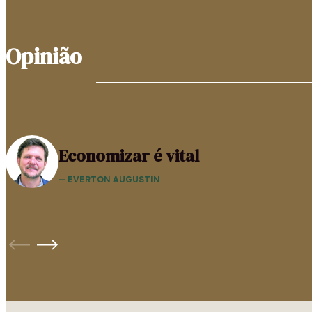
Opinião
Economizar é vital
— EVERTON AUGUSTIN