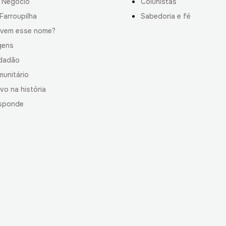
 Negócio
Colunistas
Farroupilha
Sabedoria e fé
 vem esse nome?
gens
idadão
munitário
vo na história
sponde