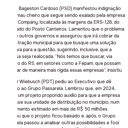
Moisés Bageston Cardoso (PSD) manifestou indignação
com o mau cheiro que segue sendo exalado pela empresa
BT Bio Company, localizada às margens da ERS-128, do
outro lado do Posto Canteiros. Lamentou que o problema
vem de outros governos e assegurou que irá cobrar da
administração municipal para que busque uma solução
definitiva para a questão, sugerindo, inclusive, que a
empresa seja realocada. “Nós temos que buscar, via
governo do RS, em setores como a Fepam, que possam
fiscalizar de maneira mais rígida essas empresas”, insistiu.
Werner Wiebusch (PDT) pediu ao Executivo que dê
atenção ao Grupo Passarela. Lembrou que, em 2024,
entrou um projeto propondo auxílio para que a empresa
instalasse sua unidade de distribuição no município, num
investimento estimado em mais de R$ 50 milhões.
Apontou que o projeto ficou baixado e, após, o Grupo
Passarela passou a analisar outras possibilidades e fooi