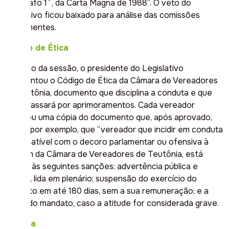
parágrafo 1˚, da Carta Magna de 1988”. O veto do
Executivo ficou baixado para análise das comissões
permanentes.
Código de Ética
No início da sessão, o presidente do Legislativo
apresentou o Código de Ética da Câmara de Vereadores
de Teutônia, documento que disciplina a conduta e que
ainda passará por aprimoramentos. Cada vereador
recebeu uma cópia do documento que, após aprovado,
prevê, por exemplo, que “vereador que incidir em conduta
incompatível com o decoro parlamentar ou ofensiva à
imagem da Câmara de Vereadores de Teutônia, está
sujeito às seguintes sanções: advertência pública e
escrita, lida em plenário; suspensão do exercício do
mandato em até 180 dias, sem a sua remuneração; e a
perda do mandato, caso a atitude for considerada grave.
Tribuna