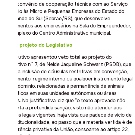
firmar convênio de cooperação técnica com ao Serviço
de Apoio às Micro e Pequenas Empresas do Estado do
Rio Grande do Sul (Sebrae/RS), que desenvolve
atendimentos aos empresários na Sala do Empreendedor,
no complexo do Centro Administrativo municipal.
Veto a projeto do Legislativo
O Executivo apresentou veto total ao projeto do
Legislativo n˚ 7, de Neide Jaqueline Schwarz (PSDB), que
proíbe a inclusão de cláusulas restritivas em convenção,
regulamento, regime interno ou qualquer instrumento legal
de condomínio, relacionadas à permanência de animais
domésticos em suas unidades autônomas ou áreas
comuns. Na justificativa, diz que “o texto aprovado não
comporta a pretendida sanção, visto não atender aos
critérios legais vigentes, haja vista que padece de vício de
inconstitucionalidade, ao passo que a matéria vertida é de
competência privativa da União, consoante ao artigo 22,