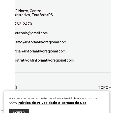
Rua 02 Norte, Centro
Administrativo, Teutônia/RS
(51) 3762-2470
inforteutonia@gmail.com
jornalismo@informativoregional.com
comercial@informativoregional.com
administrativo@informativoregional.com
TOPO
Ao acessar e navegar neste website você está de acordo com a
nossa
Política de Privacidade e Termos de Uso
.
© 2026. Todos direitos reservados a Informativo Regional.
Este material não pode ser publicado, transmitido por broadcast, reescrito ou
redistribuído sem autorização.
ional.
ACEITO
Desenvolvido por
Bravo Interativa.