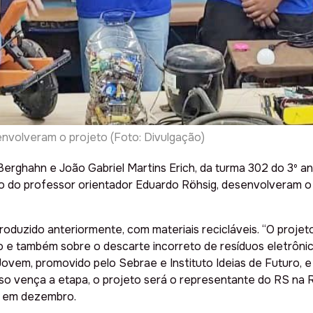
nvolveram o projeto (Foto: Divulgação)
a Berghahn e João Gabriel Martins Erich, da turma 302 do 3º 
 do professor orientador Eduardo Röhsig, desenvolveram o p
á produzido anteriormente, com materiais recicláveis. “O pro
o e também sobre o descarte incorreto de resíduos eletrônic
Jovem, promovido pelo Sebrae e Instituto Ideias de Futuro, e 
so vença a etapa, o projeto será o representante do RS na 
a em dezembro.