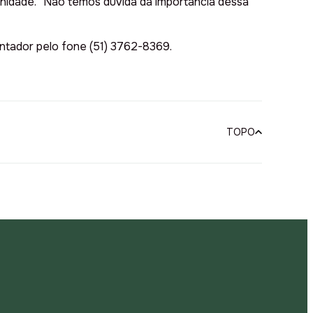
nidade. “Não temos dúvida da importância dessa
ntador pelo fone (51) 3762-8369.
TOPO