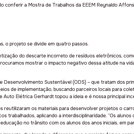
o conferir a Mostra de Trabalhos da EEEM Reynaldo Affonso A
, o projeto se divide em quatro passos.
zação do descarte incorreto de resíduos eletrônicos, como lâ
 procuramos mostrar o impacto negativo dessa atitude na vi
de Desenvolvimento Sustentável (ODS) – que tratam dos pri
meios de implementação, buscando parceiros locais para cole
 Auto Elétrica Gerhardt topou a ideia e é nossa principal inc
s reutilizaram os materiais para desenvolver projetos o carr
s trabalhados, aplicando a interdisciplinaridade. “Os aluno
cação no trânsito com os alunos dos anos iniciais, em parce