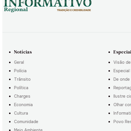
Notícias
Especia
Geral
Visão de
Polícia
Especial 
Trânsito
De onde
Política
Reporta
Charges
Ilustre c
Economia
Olhar co
Cultura
Informati
Comunidade
Povo Re
Meio Ambiente