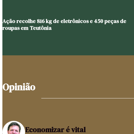
Ação recolhe 816 kg de eletrônicos e 450 peças de
roupas em Teutônia
Opinião
Economizar é vital