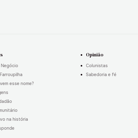
is
Opinião
 Negócio
Colunistas
Farroupilha
Sabedoria e fé
 vem esse nome?
gens
idadão
munitário
vo na história
sponde