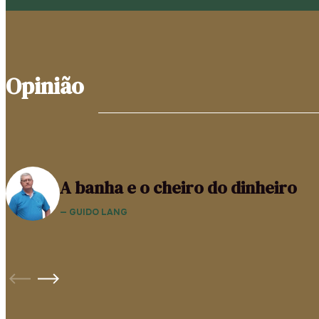
Opinião
A banha e o cheiro do dinheiro
— GUIDO LANG