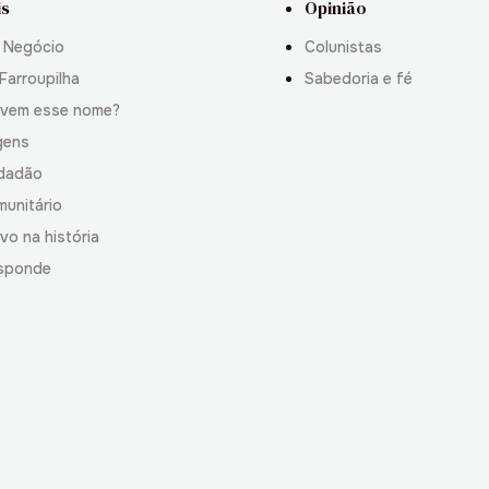
is
Opinião
 Negócio
Colunistas
Farroupilha
Sabedoria e fé
 vem esse nome?
gens
idadão
munitário
vo na história
sponde