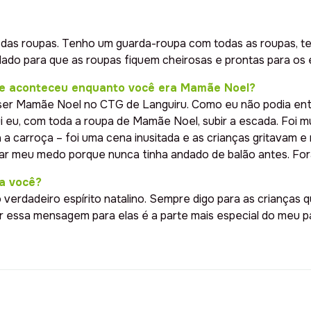
das roupas. Tenho um guarda-roupa com todas as roupas, t
dado para que as roupas fiquem cheirosas e prontas para os 
ue aconteceu enquanto você era Mamãe Noel?
ser Mamãe Noel no CTG de Languiru. Como eu não podia entra
fui eu, com toda a roupa de Mamãe Noel, subir a escada. Foi 
a carroça – foi uma cena inusitada e as crianças gritavam e
erar meu medo porque nunca tinha andado de balão antes. F
a você?
 verdadeiro espírito natalino. Sempre digo para as crianças 
r essa mensagem para elas é a parte mais especial do meu p