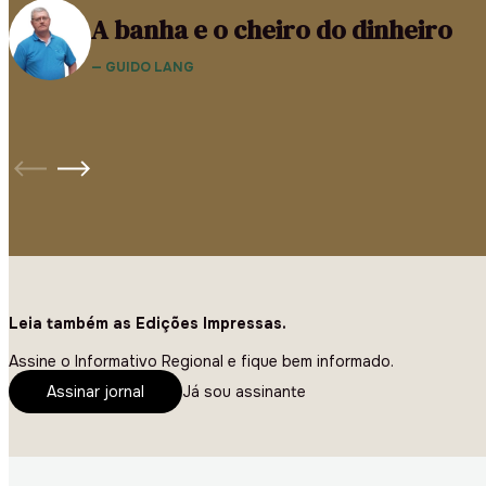
A banha e o cheiro do dinheiro
— GUIDO LANG
Leia também as Edições Impressas.
Assine o Informativo Regional e fique bem informado.
Assinar jornal
Já sou assinante