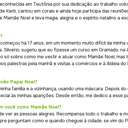
 reconhecida em Teutônia por sua dedicação ao trabalho volun
s de Kerb, cantou em corais e ainda hoje participa das reuni
 de Mamãe Noel e leva magia, alegria e o espírito natalino a es
?
omeçou há 17 anos, em um momento muito difícil da minha vid
 Silvério, sugeriu que eu fizesse um curso em Gramado, na Al
 não só sobre como me vestir e atuar como Mamãe Noel, mas
amos palestras pela manhã e visitas a comércios e à Aldeia do
 não Papai Noel?
minha família e a vizinhança, usando uma máscara. Depois do
pecial às minhas aparições. Desde então, me dedico a esse p
com você como Mamãe Noel?
z de ver as pessoas alegres. Recompensa todo o trabalho e m
empre perguntam como e quando cheguei à cidade, se vim do 