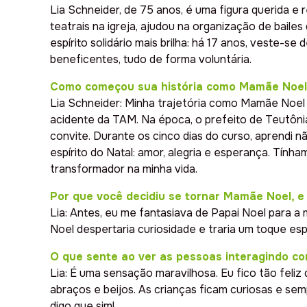
Lia Schneider, de 75 anos, é uma figura querida e
teatrais na igreja, ajudou na organização de baile
espírito solidário mais brilha: há 17 anos, veste-se
beneficentes, tudo de forma voluntária.
Como começou sua história como Mamãe Noel
Lia Schneider: Minha trajetória como Mamãe Noel c
acidente da TAM. Na época, o prefeito de Teutônia,
convite. Durante os cinco dias do curso, aprendi
espírito do Natal: amor, alegria e esperança. Tính
transformador na minha vida.
Por que você decidiu se tornar Mamãe Noel, e
Lia: Antes, eu me fantasiava de Papai Noel para a 
Noel despertaria curiosidade e traria um toque es
O que sente ao ver as pessoas interagindo 
Lia: É uma sensação maravilhosa. Eu fico tão feli
abraços e beijos. As crianças ficam curiosas e s
digo que sim!