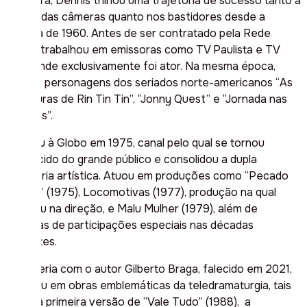
brasileira, Dennis trilhou uma trajetória de sucesso tanto à
frente das câmeras quanto nos bastidores desde a
década de 1960. Antes de ser contratado pela Rede
Globo, trabalhou em emissoras como TV Paulista e TV
Tupi, onde exclusivamente foi ator. Na mesma época,
dublou personagens dos seriados norte-americanos “As
Aventuras de Rin Tin Tin”, “Jonny Quest” e “Jornada nas
Estrelas”.
Chegou à Globo em 1975, canal pelo qual se tornou
conhecido do grande público e consolidou a dupla
trajetória artística. Atuou em produções como “Pecado
Capital” (1975), Locomotivas (1977), produção na qual
estreou na direção, e Malu Mulher (1979), além de
dezenas de participações especiais nas décadas
seguintes.
A parceria com o autor Gilberto Braga, falecido em 2021,
resultou em obras emblemáticas da teledramaturgia, tais
como a primeira versão de “Vale Tudo” (1988), a