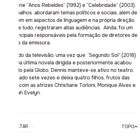
minissérie “Anos Rebeldes” (1992) e “Celebridade” (2003).
Os trabalhos abordaram temas políticos e sociais, além de
inovarem em aspectos de linguagem e na própria direção.
Além de tudo, registraram altas audiências. Ainda, foi um
dos principais responsáveis pela formação de diretores de
novelas da emissora.
Afastado da televisão, uma vez que ‘Segundo Sol” (2018)
foi a sua última novela dirigida e posteriormente acabou
demitido pela Globo, Dennis manteve-se ativo no teatro.
Foi casado sete vezes e deixa quatro filhos, frutos das
uniões com as atrizes Christiane Torloni, Monique Alves e
Deborah Evelyn.
VOLTAR
TOPO