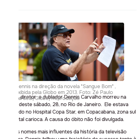
Dennis na direção da novela "Sangue Bom" ,
exibida pela Globo em 2013. Foto: Zé Paulo
O ator , diretor e dublador Dennis Carvalho morreu na
Cardeal/Globo/Reprodução
manhã deste sábado, 28, no Rio de Janeiro. Ele estava
internado no Hospital Copa Star, em Copacabana, zona sul
da capital carioca. A causa do óbito não foi divulgada.
Um dos nomes mais influentes da história da televisão