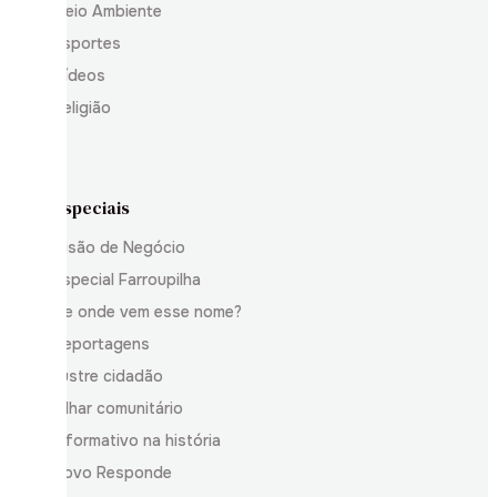
Meio Ambiente
Esportes
Vídeos
Religião
Especiais
Visão de Negócio
Especial Farroupilha
De onde vem esse nome?
Reportagens
Ilustre cidadão
Olhar comunitário
Informativo na história
Povo Responde