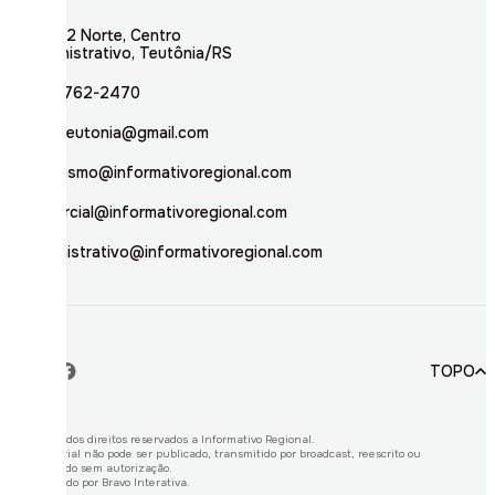
Rua 02 Norte, Centro
Administrativo, Teutônia/RS
(51) 3762-2470
inforteutonia@gmail.com
jornalismo@informativoregional.com
comercial@informativoregional.com
administrativo@informativoregional.com
TOPO
© 2026. Todos direitos reservados a Informativo Regional.
Este material não pode ser publicado, transmitido por broadcast, reescrito ou
redistribuído sem autorização.
Desenvolvido por
Bravo Interativa.