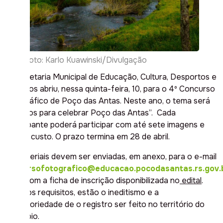
Foto: Karlo Kuawinski/Divulgação
A Secretaria Municipal de Educação, Cultura, Desportos e
Turismos abriu, nessa quinta-feira, 10, para o 4º Concurso
Fotográfico de Poço das Antas. Neste ano, o tema será
“Motivos para celebrar Poço das Antas”. Cada
participante poderá participar com até sete imagens e
não há custo. O prazo termina em 28 de abril.
Os materiais devem ser enviadas, em anexo, para o e-mail
concursofotografico@educacao.pocodasantas.rs.gov.
junto com a ficha de inscrição disponibilizada no
edital
.
Entre os requisitos, estão o ineditismo e a
obrigatoriedade de o registro ser feito no território do
município.