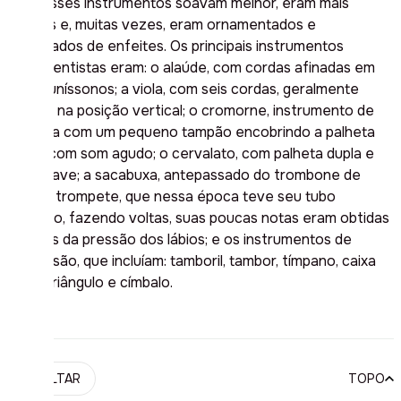
seja, esses instrumentos soavam melhor, eram mais
bonitos e, muitas vezes, eram ornamentados e
carregados de enfeites. Os principais instrumentos
renascentistas eram:
o alaúde
, com cordas afinadas em
pares uníssonos;
a viola
, com seis cordas, geralmente
tocada na posição vertical; o
cromorne,
instrumento de
madeira com um pequeno tampão encobrindo a palheta
dupla, com som agudo;
o cervalato
, com palheta dupla e
som grave; a
sacabuxa
, antepassado do trombone de
vara; o
trompete
, que nessa época teve seu tubo
dobrado, fazendo voltas, suas poucas notas eram obtidas
através da pressão dos lábios; e os instrumentos de
percussão, que incluíam: tamboril, tambor, tímpano, caixa
clara, triângulo e címbalo.
VOLTAR
TOPO