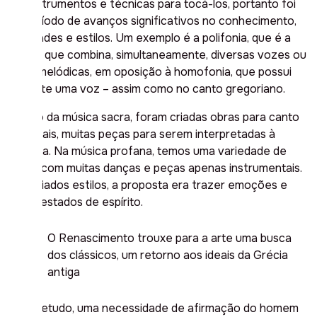
dos instrumentos e técnicas para tocá-los, portanto foi
um período de avanços significativos no conhecimento,
habilidades e estilos. Um exemplo é a polifonia, que é a
música que combina, simultaneamente, diversas vozes ou
linhas melódicas, em oposição à homofonia, que possui
somente uma voz – assim como no canto gregoriano.
Dentro da música sacra, foram criadas obras para canto
em
corais
, muitas peças para serem interpretadas à
cappella
. Na música profana, temos uma variedade de
canto, com muitas danças e peças apenas instrumentais.
Em variados estilos, a proposta era trazer emoções e
vários estados de espírito.
O Renascimento trouxe para a arte uma busca
dos clássicos, um retorno aos ideais da Grécia
antiga
e, sobretudo, uma necessidade de afirmação do homem