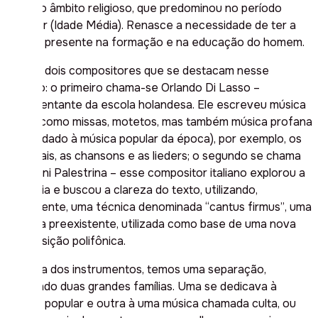
além do âmbito religioso, que predominou no período
anterior (Idade Média). Renasce a necessidade de ter a
música presente na formação e na educação do homem.
Temos dois compositores que se destacam nesse
cenário: o primeiro chama-se Orlando Di Lasso –
representante da escola holandesa. Ele escreveu música
sacra, como missas, motetos, mas também música profana
(nome dado à música popular da época), por exemplo, os
madrigais, as
chansons
e as
lieders
; o segundo se chama
Giovanni Palestrina – esse compositor italiano explorou a
polifonia e buscou a clareza do texto, utilizando,
geralmente, uma técnica denominada “
cantus firmus”
, uma
melodia preexistente, utilizada como base de uma nova
composição polifônica.
Na área dos instrumentos, temos uma separação,
formando duas grandes famílias. Uma se dedicava à
música popular e outra à uma música chamada culta, ou