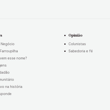
is
Opinião
 Negócio
Colunistas
Farroupilha
Sabedoria e fé
 vem esse nome?
gens
idadão
munitário
vo na história
sponde