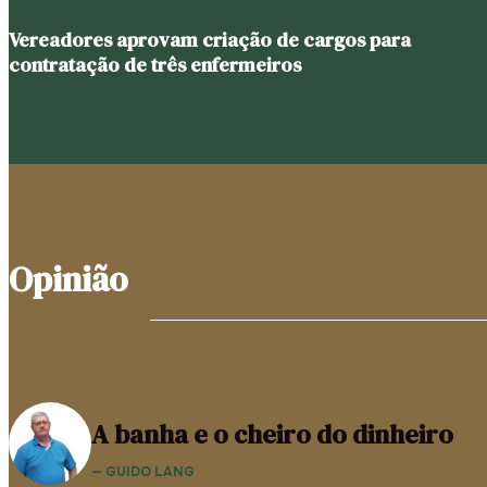
Vereadores aprovam criação de cargos para
contratação de três enfermeiros
Opinião
A banha e o cheiro do dinheiro
— GUIDO LANG