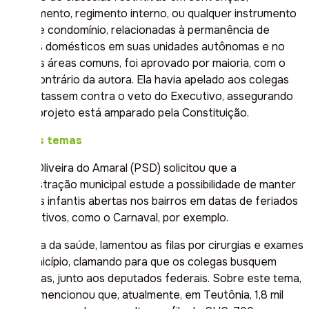
regulamento, regimento interno, ou qualquer instrumento
legal de condomínio, relacionadas à permanência de
animais domésticos em suas unidades autônomas e no
uso das áreas comuns, foi aprovado por maioria, com o
voto contrário da autora. Ela havia apelado aos colegas
que votassem contra o veto do Executivo, assegurando
que o projeto está amparado pela Constituição.
Outros temas
Valdir Oliveira do Amaral (PSD) solicitou que a
administração municipal estude a possibilidade de manter
escolas infantis abertas nos bairros em datas de feriados
facultativos, como o Carnaval, por exemplo.
Na área da saúde, lamentou as filas por cirurgias e exames
no município, clamando para que os colegas busquem
emendas, junto aos deputados federais. Sobre este tema,
Neide mencionou que, atualmente, em Teutônia, 1,8 mil