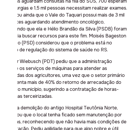
pessoas aguardam consultas na fila do SUS, 700 esperam
por cirurgias e 1,5 mil pessoas necessitam realizar exames.
Informou ainda que o Vale do Taquari possui mais de 3 mil
pacientes aguardando atendimento oncológico,
apontando que ela e Hélio Brandão da Silva (PSDB) foram
a Brasília buscar recursos para este fim. Moisés Bageston
Cardoso (PSD) considerou que o problema está no
serviço de regulação do sistema de saúde no RS.
Werner Wiebusch (PDT) pediu que a administração
retome os serviços de máquinas para atender as
demandas dos agricultores, uma vez que o setor primário
representa mais de 40% do retorno de arrecadação do
ICMS do município, sugerindo a contratação de horas-
máquinas terceirizadas.
Sobre a demolição do antigo Hospital Teutônia Norte,
lamentou que o local tenha ficado sem manutenção por
décadas, reconhecendo que não havia mais condições de
restauração. Pediu agilidade para que algo nobre e útil