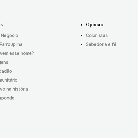
is
Opinião
 Negócio
Colunistas
Farroupilha
Sabedoria e fé
 vem esse nome?
gens
idadão
munitário
vo na história
sponde