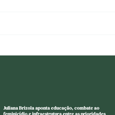
Juliana Brizola aponta educação, combate ao
feminicídio e infraestrutura entre as prioridades