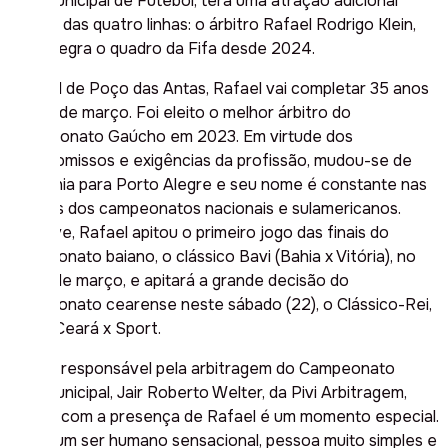
Intermunicipal de Futebol, terá uma atração adicional
dentro das quatro linhas: o árbitro Rafael Rodrigo Klein,
que integra o quadro da Fifa desde 2024.
Natural de Poço das Antas, Rafael vai completar 35 anos
em 28 de março. Foi eleito o melhor árbitro do
Campeonato Gaúcho em 2023. Em virtude dos
compromissos e exigências da profissão, mudou-se de
Teutônia para Porto Alegre e seu nome é constante nas
escalas dos campeonatos nacionais e sulamericanos.
Inclusive, Rafael apitou o primeiro jogo das finais do
campeonato baiano, o clássico Bavi (Bahia x Vitória), no
dia 16 de março, e apitará a grande decisão do
campeonato cearense neste sábado (22), o Clássico-Rei,
entre Ceará x Sport.
Para o responsável pela arbitragem do Campeonato
Intermunicipal, Jair Roberto Welter, da Pivi Arbitragem,
contar com a presença de Rafael é um momento especial.
“Ele é um ser humano sensacional, pessoa muito simples e