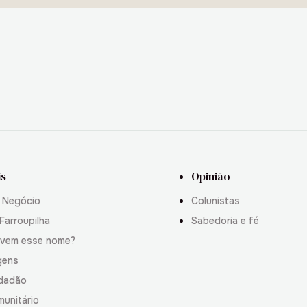
is
Opinião
 Negócio
Colunistas
Farroupilha
Sabedoria e fé
 vem esse nome?
gens
idadão
munitário