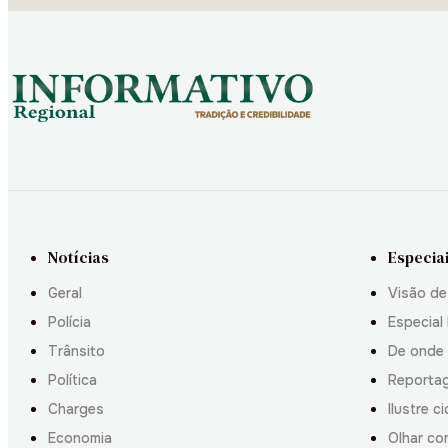
Notícias
Especia
Geral
Visão de
Polícia
Especial 
Trânsito
De onde
Política
Reporta
Charges
Ilustre c
Economia
Olhar co