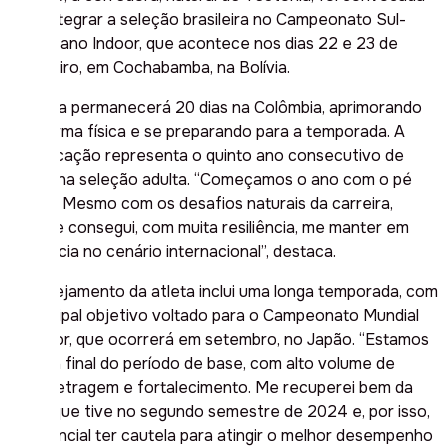
para integrar a seleção brasileira no Campeonato Sul-
Americano Indoor, que acontece nos dias 22 e 23 de
fevereiro, em Cochabamba, na Bolívia.
A atleta permanecerá 20 dias na Colômbia, aprimorando
sua forma física e se preparando para a temporada. A
convocação representa o quinto ano consecutivo de
Jaque na seleção adulta. “Começamos o ano com o pé
direito. Mesmo com os desafios naturais da carreira,
sempre consegui, com muita resiliência, me manter em
evidência no cenário internacional”, destaca.
O planejamento da atleta inclui uma longa temporada, com
o principal objetivo voltado para o Campeonato Mundial
Outdoor, que ocorrerá em setembro, no Japão. “Estamos
na reta final do período de base, com alto volume de
quilometragem e fortalecimento. Me recuperei bem da
lesão que tive no segundo semestre de 2024 e, por isso,
é essencial ter cautela para atingir o melhor desempenho