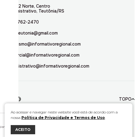
Rua 02 Norte, Centro
Administrativo, Teutônia/RS
(51) 3762-2470
inforteutonia@gmail.com
jornalismo@informativoregional.com
comercial@informativoregional.com
administrativo@informativoregional.com
TOPO
Ao acessar e navegar neste website você está de acordo com a
nossa
Política de Privacidade e Termos de Uso
.
© 2026. Todos direitos reservados a Informativo Regional.
Este material não pode ser publicado, transmitido por broadcast, reescrito ou
redistribuído sem autorização.
ional.
ACEITO
Desenvolvido por
Bravo Interativa.